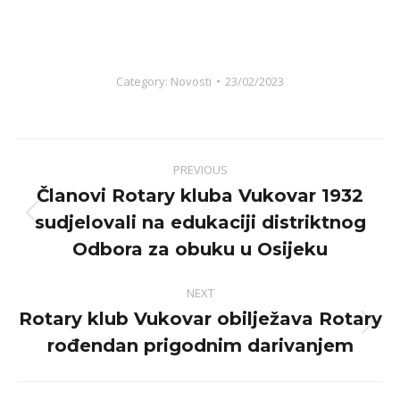
Category:
Novosti
23/02/2023
Post
PREVIOUS
navigation
Članovi Rotary kluba Vukovar 1932
sudjelovali na edukaciji distriktnog
Previous
post:
Odbora za obuku u Osijeku
NEXT
Rotary klub Vukovar obilježava Rotary
Next
rođendan prigodnim darivanjem
post: