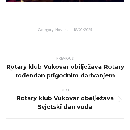
Category:
Novosti
18/03/2025
Post
PREVIOUS
navigation
Rotary klub Vukovar obilježava Rotary
Previous
rođendan prigodnim darivanjem
post:
NEXT
Rotary klub Vukovar obelježava
Next
Svjetski dan voda
post: