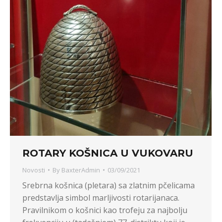
ROTARY KOŠNICA U VUKOVARU
Novosti
By
BaxterAdmin
03/09/2021
Srebrna košnica (pletara) sa zlatnim pčelicama
predstavlja simbol marljivosti rotarijanaca.
Pravilnikom o košnici kao trofeju za najbolju